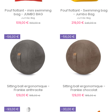
Pouf flottant - mini swimming
Pouf flottant - Swimming bag
bag - JUMBO BAG
- Jumbo Bag
Jumbo Bag
Jumbo Bag
109,00 €
219,00 €
169,00 €
249,00 €
-56,00 €
-56,00 €
Sitting ball ergonomique -
Sitting ball ergonomique -
Frankie anthracite
Frankie chocolat
129,00 €
129,00 €
185,00 €
185,00 €
-93,00 €
-30,00 €