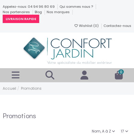
Appelez-nous: 04 94 96 80 69
Qui sommes nous ?
Nos partenaires
Blog
Nos marques
LIVRAISON RAPIDE
Wishlist (
0
)
Contactez-nous
0
Accueil
Promotions
Promotions
Nom, A à Z
17