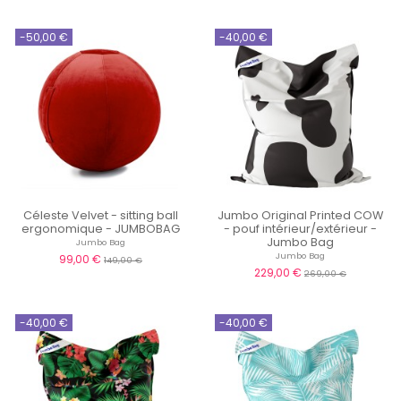
-50,00 €
-40,00 €
Céleste Velvet - sitting ball
Jumbo Original Printed COW
ergonomique - JUMBOBAG
- pouf intérieur/extérieur -
Jumbo Bag
Jumbo Bag
Jumbo Bag
99,00 €
149,00 €
229,00 €
269,00 €
-40,00 €
-40,00 €