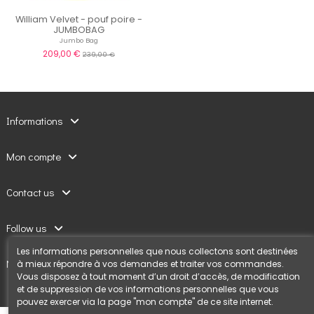
William Velvet - pouf poire -
JUMBOBAG
Jumbo Bag
209,00 €
239,00 €
Informations
Mon compte
Contact us
Follow us
Les informations personnelles que nous collectons sont destinées
Newsletter
à mieux répondre à vos demandes et traiter vos commandes.
Vous disposez à tout moment d’un droit d’accès, de modification
et de suppression de vos informations personnelles que vous
pouvez exercer via la page "mon compte" de ce site internet.