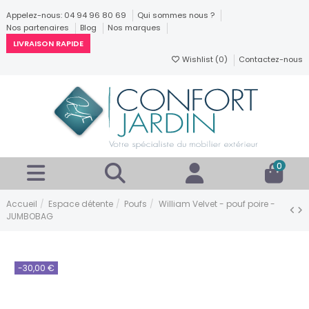
Appelez-nous: 04 94 96 80 69
Qui sommes nous ?
Nos partenaires
Blog
Nos marques
LIVRAISON RAPIDE
Wishlist (
0
)
Contactez-nous
0
Accueil
Espace détente
Poufs
William Velvet - pouf poire -
JUMBOBAG
-30,00 €