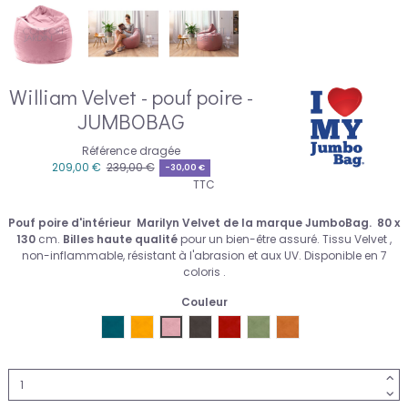
William Velvet - pouf poire -
JUMBOBAG
Référence
dragée
209,00 €
239,00 €
-30,00 €
TTC
Pouf poire d'intérieur Marilyn Velvet de la marque JumboBag. 80 x
130
cm
.
Billes haute qualité
pour un bien-être assuré. Tissu Velvet ,
non-inflammable, résistant à l'abrasion et aux UV. Disponible en 7
coloris .
Couleur
jumbobag-bleu-paon
jumbobag-curry
jumbobag-dragee
jumbobag-onyx
jumbobag-rouge-scarlet
jumbobag-sauge
jumbobag-terracott