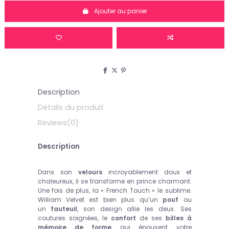
Ajouter au panier
Description
Détails du produit
Reviews
(0)
Description
Dans son
velours
incroyablement doux et
chaleureux, il se transforme en prince charmant.
Une fois de plus, la « French Touch » le sublime.
William Velvet est bien plus qu’un
pouf
ou
un
fauteuil
, son design allie les deux. Ses
coutures soignées, le
confort
de ses
billes à
mémoire de forme
qui épousent votre