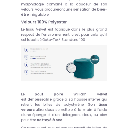
morphologie, combiné à la douceur de son
velours, vous procureront une sensation de
bien-
être
inégalable.
Velours 100% Polyester
Le tissu Velvet est fabriqué dans le plus grand
respect de l’environnement, c’est pour cela qu’il
est labellisé Oeko-Tex® Standard 100
Le
pouf poire
William Velvet
est
déhoussable
grâce à sa housse interne qui
retient les billes de polystyrène. Son
tissu
velours
ultra doux se nettoie à la main à l'aide
d'une éponge et d'un détergeant doux, ou bien
peut être
nettoyé à sec
.
Ce produit est exclusivement rempli de billes de