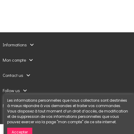
Informations
Mon compte
Contact us
Follow us
Les informations personnelles que nous collectons sont destinées
Newsletter
à mieux répondre à vos demandes et traiter vos commandes.
Vous disposez à tout moment d’un droit d’accès, de modification
et de suppression de vos informations personnelles que vous
pouvez exercer via la page "mon compte" de ce site internet.
Accepter
Confort Jardin © 2020 Création
eg-studiodesign.com