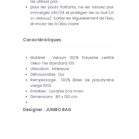
les utilisez pas ;
pour les poufs flottants, ne les laissez pas
immergés 24h/24 et protégez-les la nuit (cf
ci-dessus). Sortez les régulièrement de l'eau
et rincez-les à l'eau claire.
Caractéristiques
Matériel : Velours 100% Polyester certifié
Oeko
-Tex standard 100
Utilisation : Intérieure
Déhoussable : Oui
Remplissage : 100% Billes de polystyrène
vierge 300L
Entretien : Lavable à la main
Dimensions : 80 x 130 cm
Designer : JUMBO BAG