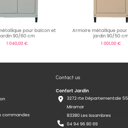
étallique pour balcon et
Armoire métallique pour
jardin 90/60 cm
jardin 90/50 c
1 040,00 €
1 001,00 €
Contact us
Confort Jardin
3272 rte Départementale 5
ion
Miramar
des commandes
83380 Les Issambres
04 94 96 80 69