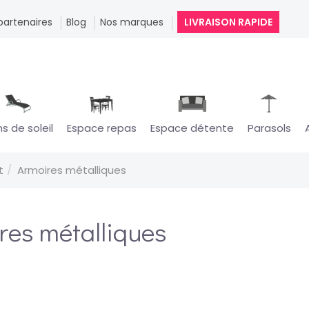
partenaires
Blog
Nos marques
LIVRAISON RAPIDE
ns de soleil
Espace repas
Espace détente
Parasols
t
Armoires métalliques
res métalliques