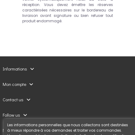
réception. Vous devez émettre les réserves
caractérisées nécessaires sur le bordereau de
livraison avant signature ou bien refuser tout
produit endommagé.
Informations
Mon compte
Contact us
Follow us
Les informations personnelles que nous collectons sont destinées
Newsletter
à mieux répondre à vos demandes et traiter vos commandes.