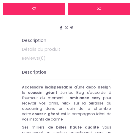
Description
Détails du produit
Reviews
(0)
Description
Accessoire indispensable
d'une déco
design
,
le
coussin géant
Jumbo Bag s'accorde à
l'humeur du moment :
ambiance cosy
pour
recevoir vos amis, relax sur la terrasse ou
cocooning dans un coin de la chambre,
votre
coussin géant
est le compagnon idéal de
vos instants de calme.
Ses milliers de
billes haute qualité
vous
procureront un soutien exceptionnel pour un