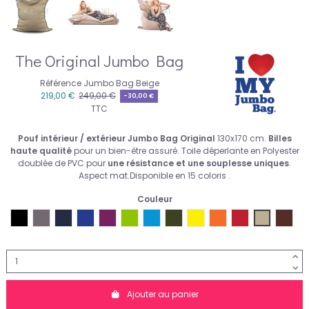
The Original Jumbo Bag
Référence
Jumbo Bag Beige
219,00 €
249,00 €
-30,00 €
TTC
Pouf intérieur / extérieur Jumbo Bag Original
1
30x170 cm
.
Billes
haute qualité
pour un bien-être assuré. Toile déperlante en Polyester
doublée de PVC pour
une
résistance et une souplesse uniques
.
Aspect mat.Disponible en 15 coloris .
Couleur
Jumbo Bag Noir
Jumbo Bag Anthracite
Jumbo Bag Blue Jeans
Jumbo Bag Bleu
Jumbo Bag Aubergine
Jumbo Bag Vert Anis
Jumbo Bag Bleu Pétrole
Jumbo Bag Olive
Jumbo Bag Jaune
Jumbo Bag Orange
Jumbo Bag Rou
Jumbo Bag
Jumb
Ajouter au panier