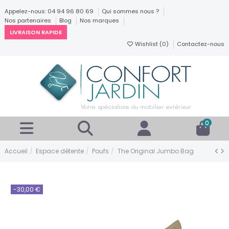
Appelez-nous: 04 94 96 80 69
Qui sommes nous ?
Nos partenaires
Blog
Nos marques
LIVRAISON RAPIDE
Wishlist (
0
)
Contactez-nous
0
Accueil
Espace détente
Poufs
The Original Jumbo Bag
-30,00 €