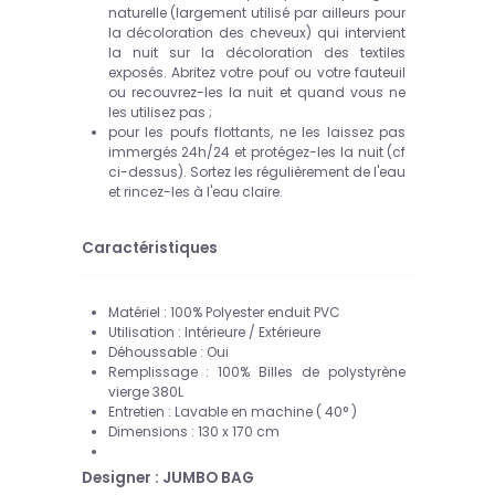
naturelle (largement utilisé par ailleurs pour
la décoloration des cheveux) qui intervient
la nuit sur la décoloration des textiles
exposés. Abritez votre pouf ou votre fauteuil
ou recouvrez-les la nuit et quand vous ne
les utilisez pas ;
pour les poufs flottants, ne les laissez pas
immergés 24h/24 et protégez-les la nuit (cf
ci-dessus). Sortez les régulièrement de l'eau
et rincez-les à l'eau claire.
Caractéristiques
Matériel : 100% Polyester enduit PVC
Utilisation : Intérieure / Extérieure
Déhoussable : Oui
Remplissage : 100% Billes de polystyrène
vierge 380L
Entretien : Lavable en machine ( 40° )
Dimensions : 130 x 170 cm
Designer : JUMBO BAG