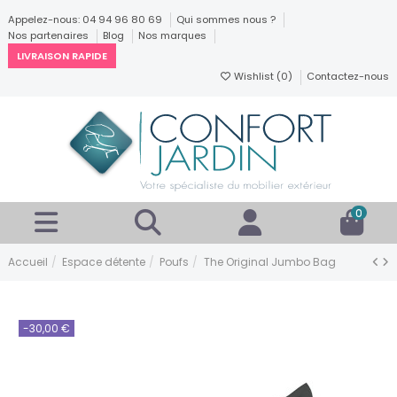
Appelez-nous: 04 94 96 80 69
Qui sommes nous ?
Nos partenaires
Blog
Nos marques
LIVRAISON RAPIDE
Wishlist (
0
)
Contactez-nous
0
Accueil
Espace détente
Poufs
The Original Jumbo Bag
-30,00 €