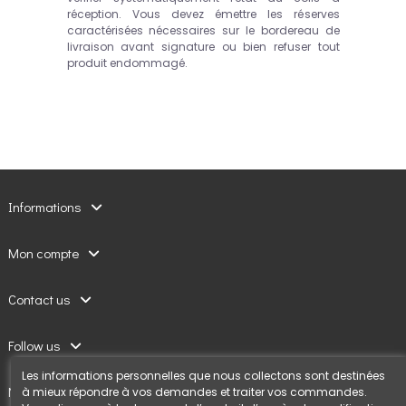
réception. Vous devez émettre les réserves
caractérisées nécessaires sur le bordereau de
livraison avant signature ou bien refuser tout
produit endommagé.
Informations
Mon compte
Contact us
Follow us
Les informations personnelles que nous collectons sont destinées
Newsletter
à mieux répondre à vos demandes et traiter vos commandes.