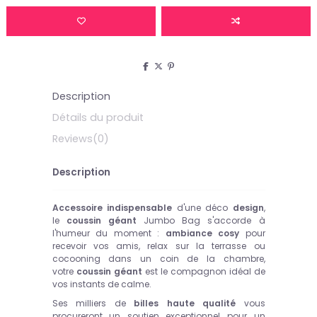
Description
Détails du produit
Reviews
(0)
Description
Accessoire indispensable
d'une déco
design
,
le
coussin géant
Jumbo Bag s'accorde à
l'humeur du moment :
ambiance cosy
pour
recevoir vos amis, relax sur la terrasse ou
cocooning dans un coin de la chambre,
votre
coussin géant
est le compagnon idéal de
vos instants de calme.
Ses milliers de
billes haute qualité
vous
procureront un soutien exceptionnel pour un