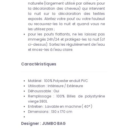
naturelle (largement utilisé par ailleurs pour
la décoloration des cheveux) qui intervient
la nuit sur la décoloration des textiles
exposés. Abritez votre pouf ou votre fauteuil
ou recouvrez-les la nuit et quand vous ne
les utilisez pas ;
pour les poufs flottants, ne les laissez pas
immergés 24h/24 et protégez-les la nuit (cf
ci-dessus). Sortez les régulièrement de l'eau
et rincez-les à l'eau claire.
Caractéristiques
Matériel : 100% Polyester enduit PVC
Utilisation : Intérieure / Extérieure
Déhoussable : Oui
Remplissage : 100% Billes de polystyrène
vierge 380L
Entretien : Lavable en machine ( 40° )
Dimensions : 130 x 170 cm
Designer : JUMBO BAG