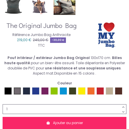
The Original Jumbo Bag
Référence
Jumbo Bag Anthracite
219,00 €
249,00 €
-30,00 €
TTC
Pouf intérieur / extérieur Jumbo Bag Original
1
30x170 cm
.
Billes
haute qualité
pour un bien-être assuré. Toile déperlante en Polyester
doublée de PVC pour
une
résistance et une souplesse uniques
.
Aspect mat.Disponible en 15 coloris .
Couleur
Jumbo Bag Noir
Jumbo Bag Anthracite
Jumbo Bag Blue Jeans
Jumbo Bag Bleu
Jumbo Bag Aubergine
Jumbo Bag Vert Anis
Jumbo Bag Bleu Pétrole
Jumbo Bag Olive
Jumbo Bag Jaune
Jumbo Bag Orange
Jumbo Bag Rou
Jumbo Bag
Jumb
Ajouter au panier