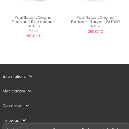
Pouf flottant Original
Pouf flottant Original
Floatzac - Blue océan -
Floatzac - Taupe - FATBOY
FATBOY
Fatboy
Fatboy
289,00 €
289,00 €
Informations
Mon compte
Contact us
Follow us