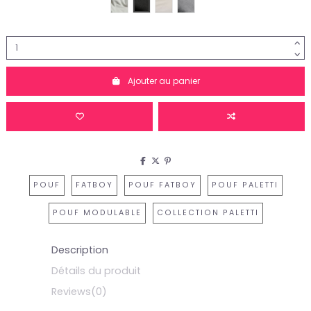
Fatboy-Mist
Fatboy-Thunder-Gray
Fatboy-Sahara
Fatboy-Rock-Grey
Ajouter au panier
POUF
FATBOY
POUF FATBOY
POUF PALETTI
POUF MODULABLE
COLLECTION PALETTI
Description
Détails du produit
Reviews
(0)