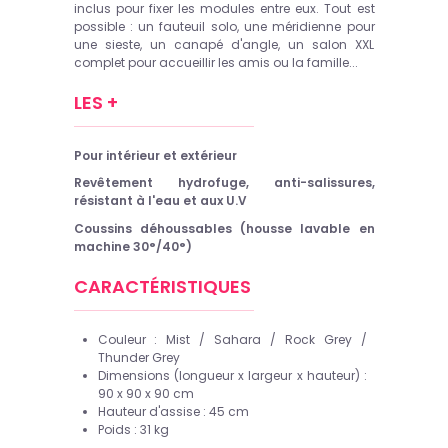
inclus pour fixer les modules entre eux. Tout est
possible : un fauteuil solo, une méridienne pour
une sieste, un canapé d'angle, un salon XXL
complet pour accueillir les amis ou la famille...
LES +
Pour intérieur et extérieur
Revêtement hydrofuge, anti-salissures,
résistant à l'eau et aux U.V
Coussins déhoussables (housse lavable en
machine 30°/40°)
CARACTÉRISTIQUES
Couleur : Mist / Sahara / Rock Grey /
Thunder Grey
Dimensions (longueur x largeur x hauteur) :
90 x 90 x 90 cm
Hauteur d'assise : 45 cm
Poids : 31 kg