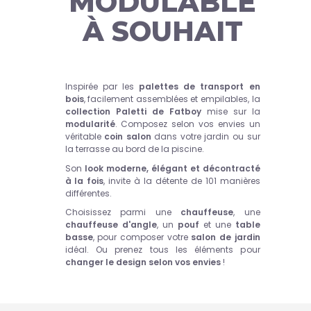
MODULABLE
À SOUHAIT
Inspirée par les
palettes
de transport
en
bois
, facilement assemblées et empilables, la
collection Paletti de Fatboy
mise sur la
modularité
. Composez selon vos envies un
véritable
coin salon
dans votre jardin ou sur
la terrasse au bord de la piscine.
Son
look moderne, élégant et décontracté
à la fois
, invite à la détente de 101 manières
différentes.
Choisissez parmi une
chauffeuse
, une
chauffeuse d'angle
, un
pouf
et une
table
basse
, pour composer votre
salon de jardin
idéal. Ou prenez tous les éléments pour
changer le design selon vos envies
!