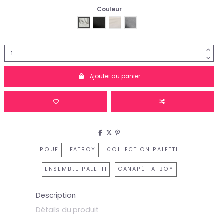
Couleur
Fatboy-Mist
Fatboy-Thunder-Gray
Fatboy-Sahara
Fatboy-Rock-Grey
Ajouter au panier
POUF
FATBOY
COLLECTION PALETTI
ENSEMBLE PALETTI
CANAPÉ FATBOY
Description
Détails du produit