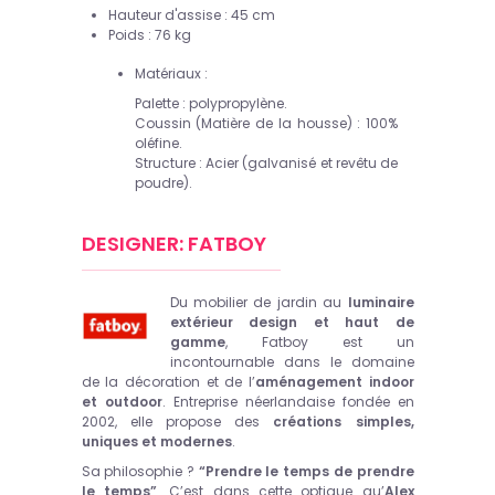
Hauteur d'assise : 45 cm
Poids : 76 kg
Matériaux :
Palette : polypropylène.
Coussin (Matière de la housse) : 100%
oléfine.
Structure : Acier (galvanisé et revêtu de
poudre).
DESIGNER: FATBOY
Du mobilier de jardin au
luminaire
extérieur design et haut de
gamme
, Fatboy est un
incontournable dans le domaine
de la décoration et de l’
aménagement indoor
et outdoor
. Entreprise néerlandaise fondée en
2002, elle propose des
créations simples,
uniques et modernes
.
Sa philosophie ?
“Prendre le temps de prendre
le temps”
. C’est dans cette optique qu’
Alex