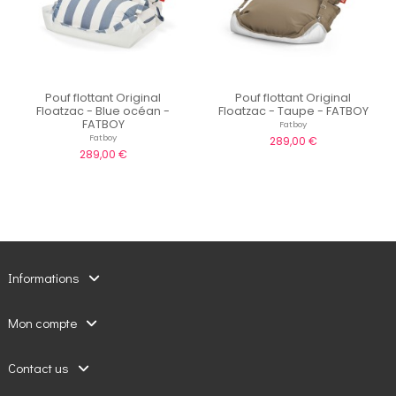
Pouf flottant Original
Pouf flottant Original
Floatzac - Blue océan -
Floatzac - Taupe - FATBOY
FATBOY
Fatboy
Fatboy
289,00 €
289,00 €
Informations
Mon compte
Contact us