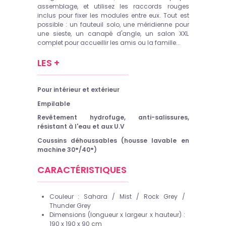
assemblage, et utilisez les raccords rouges
inclus pour fixer les modules entre eux. Tout est
possible : un fauteuil solo, une méridienne pour
une sieste, un canapé d'angle, un salon XXL
complet pour accueillir les amis ou la famille...
LES +
Pour intérieur et extérieur
Empilable
Revêtement hydrofuge, anti-salissures,
résistant à l'eau et aux U.V
Coussins déhoussables (housse lavable en
machine 30°/40°)
CARACTÉRISTIQUES
Couleur : Sahara / Mist / Rock Grey /
Thunder Grey
Dimensions (longueur x largeur x hauteur) :
190 x 190 x 90 cm