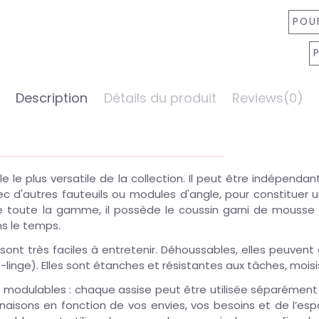
POU
Description
Détails du produit
Reviews
(0)
le le plus versatile de la collection. Il peut être indépenda
c d'autres fauteuils ou modules d'angle, pour constituer 
 toute la gamme, il possède le coussin garni de mousse
ns le temps.
 sont très faciles à entretenir. Déhoussables, elles peuven
linge). Elles sont étanches et résistantes aux tâches, moisi
nt modulables : chaque assise peut être utilisée séparémen
isons en fonction de vos envies, vos besoins et de l’espa