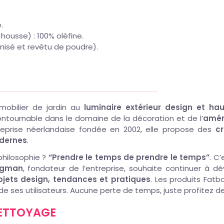
.
housse) : 100% oléfine.
anisé et revêtu de poudre).
mobilier de jardin au
luminaire extérieur design et 
ontournable dans le domaine de la décoration et de l’
amén
reprise néerlandaise fondée en 2002, elle propose des
cr
dernes
.
philosophie ?
“Prendre le temps de prendre le temps”
. C
rgman
, fondateur de l’entreprise, souhaite continuer à
bjets design, tendances et pratiques
. Les produits Fatb
 de ses utilisateurs. Aucune perte de temps, juste profitez de 
NETTOYAGE