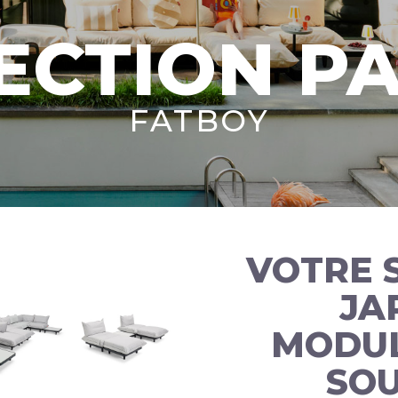
ECTION PA
FATBOY
VOTRE 
JA
MODUL
SOU