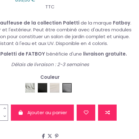
TTC
hauffeuse de la collection Paletti
de la marque
Fatboy
.
eur et l'extérieur. Peut être combiné avec d'autres modules
ion pour constituer un salon de jardin complet et unique.
istant à l'eau et aux UV. Disponible en 4 coloris.
l Paletti de FATBOY
bénéficie d'une
livraison gratuite
.
Délais de livraison : 2-3 semaines
Couleur
Fatboy-Mist
Fatboy-Thunder-Gray
Fatboy-Sahara
Fatboy-Rock-Grey
Ajouter au panier