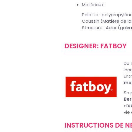
Matériaux :
Palette : polypropylène
Coussin (Matière de la 
Structure : Acier (galv
DESIGNER: FATBOY
Du 
inc
Ent
mo
Sa 
Be
d’
o
vie
INSTRUCTIONS DE 