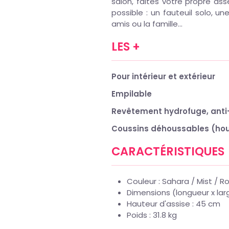
salon, faites votre propre ass
possible : un fauteuil solo, u
amis ou la famille...
LES +
Pour intérieur et extérieur
Empilable
Revêtement hydrofuge, anti-s
Coussins déhoussables (hou
CARACTÉRISTIQUES
Couleur : Sahara / Mist / 
Dimensions (longueur x larg
Hauteur d'assise : 45 cm
Poids : 31.8 kg