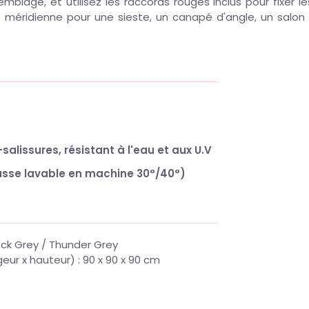
emblage, et utilisez les raccords rouges inclus pour fixer 
ne méridienne pour une sieste, un canapé d'angle, un salon 
alissures, résistant à l'eau et aux U.V
sse lavable en machine 30°/40°)
Rock Grey / Thunder Grey
eur x hauteur) : 90 x 90 x 90 cm