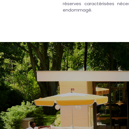
réserves caractérisées néce
endommagé.