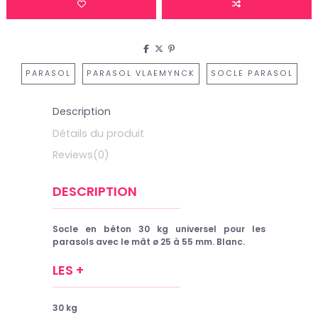
PARASOL
PARASOL VLAEMYNCK
SOCLE PARASOL
Description
Détails du produit
Reviews
(0)
DESCRIPTION
Socle en béton 30 kg universel pour les
parasols avec le mât
ø 25 à 55 mm. Blanc.
LES +
30 kg