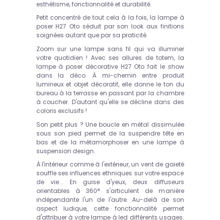
esthétisme, fonctionnalité et durabilité.
Petit concentré de tout cela à la fois, la lampe à
poser H27 Oto séduit par son look aux finitions
soignées autant que par sa praticité.
Zoom sur une lampe sans fil qui va illuminer
votre quotidien ! Avec ses allures de totem, la
lampe à poser décorative H27 Oto fait le show
dans la déco. À mi-chemin entre produit
lumineux et objet décoratif, elle donne le ton du
bureau à la terrasse en passant par la chambre
à coucher. D'autant qu'elle se décline dans des
coloris exclusifs !
Son petit plus ? Une boucle en métal dissimulée
sous son pied permet de la suspendre tête en
bas et de la métamorphoser en une lampe à
suspension design.
À l'intérieur comme à l'extérieur, un vent de gaieté
souffle ses influences ethniques sur votre espace
de vie... En guise d'yeux, deux diffuseurs
orientables à 360° s'articulent de manière
indépendante l'un de l'autre. Au-delà de son
aspect ludique, cette fonctionnalité permet
d'attribuer à votre lampe à led différents usages.