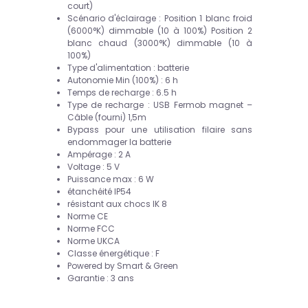
court)
Scénario d'éclairage : Position 1 blanc froid
(6000°K) dimmable (10 à 100%) Position 2
blanc chaud (3000°K) dimmable (10 à
100%)
Type d'alimentation : batterie
Autonomie Min (100%) : 6 h
Temps de recharge : 6.5 h
Type de recharge : USB Fermob magnet –
Câble (fourni) 1,5m
Bypass pour une utilisation filaire sans
endommager la batterie
Ampérage : 2 A
Voltage : 5 V
Puissance max : 6 W
étanchéité IP54
résistant aux chocs IK 8
Norme CE
Norme FCC
Norme UKCA
Classe énergétique : F
Powered by Smart & Green
Garantie : 3 ans