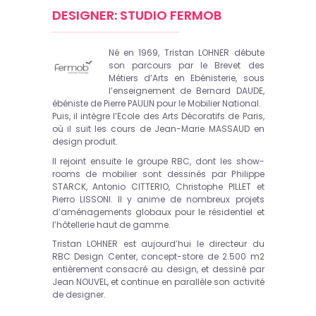
DESIGNER: STUDIO FERMOB
Né en 1969, Tristan LOHNER débute
son parcours par le Brevet des
Métiers d’Arts en Ebénisterie, sous
l’enseignement de Bernard DAUDE,
ébéniste de Pierre PAULIN pour le Mobilier National.
Puis, il intègre l’Ecole des Arts Décoratifs de Paris,
où il suit les cours de Jean-Marie MASSAUD en
design produit.
Il rejoint ensuite le groupe RBC, dont les show-
rooms de mobilier sont dessinés par Philippe
STARCK, Antonio CITTERIO, Christophe PILLET et
Pierro LISSONI. Il y anime de nombreux projets
d’aménagements globaux pour le résidentiel et
l’hôtellerie haut de gamme.
Tristan LOHNER est aujourd’hui le directeur du
RBC Design Center, concept-store de 2.500 m2
entièrement consacré au design, et dessiné par
Jean NOUVEL, et continue en parallèle son activité
de designer.
.