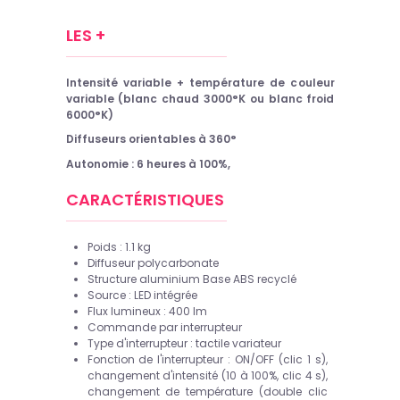
LES +
Intensité variable + température de couleur
variable (blanc chaud 3000°K ou blanc froid
6000°K)
Diffuseurs orientables à 360°
Autonomie : 6 heures à 100%,
CARACTÉRISTIQUES
Poids : 1.1 kg
Diffuseur polycarbonate
Structure aluminium Base ABS recyclé
Source : LED intégrée
Flux lumineux : 400 lm
Commande par interrupteur
Type d'interrupteur : tactile variateur
Fonction de l'interrupteur : ON/OFF (clic 1 s),
changement d'intensité (10 à 100%, clic 4 s),
changement de température (double clic