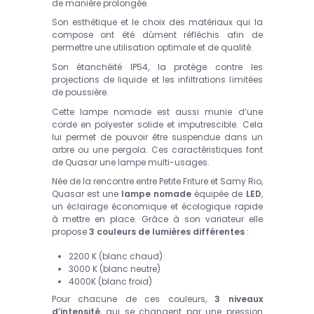
de manière prolongée.
Son esthétique et le choix des matériaux qui la
compose ont été dûment réfléchis afin de
permettre une utilisation optimale et de qualité.
Son étanchéité IP54, la protège contre les
projections de liquide et les infiltrations limitées
de poussière.
Cette lampe nomade est aussi munie d’une
corde en polyester solide et imputrescible. Cela
lui permet de pouvoir être suspendue dans un
arbre ou une pergola. Ces caractéristiques font
de Quasar une lampe multi-usages.
Née de la rencontre entre Petite Friture et Samy Rio,
Quasar est une
lampe nomade
équipée de
LED
,
un éclairage économique et écologique rapide
à mettre en place. Grâce à son variateur elle
propose
3 couleurs de lumières différentes
:
2200 K (blanc chaud)
3000 K (blanc neutre)
4000K (blanc froid)
Pour chacune de ces couleurs,
3 niveaux
d’intensité
, qui se changent par une pression