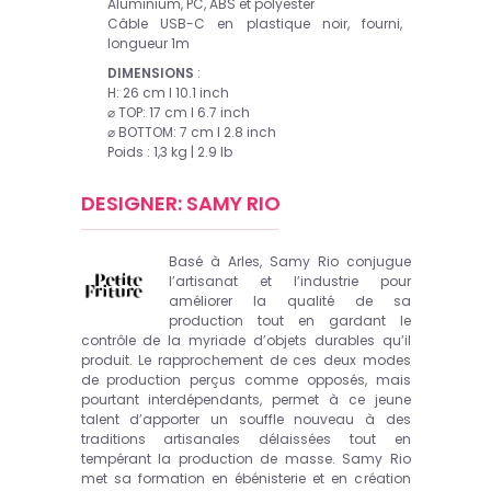
Aluminium, PC, ABS et polyester
Câble USB-C en plastique noir, fourni,
longueur 1m
DIMENSIONS
:
H: 26 cm I 10.1 inch
⌀ TOP: 17 cm I 6.7 inch
⌀ BOTTOM: 7 cm I 2.8 inch
Poids : 1,3 kg | 2.9 lb
DESIGNER: SAMY RIO
Basé à Arles, Samy Rio conjugue
l’artisanat et l’industrie pour
améliorer la qualité de sa
production tout en gardant le
contrôle de la myriade d’objets durables qu’il
produit. Le rapprochement de ces deux modes
de production perçus comme opposés, mais
pourtant interdépendants, permet à ce jeune
talent d’apporter un souffle nouveau à des
traditions artisanales délaissées tout en
tempérant la production de masse. Samy Rio
met sa formation en ébénisterie et en création