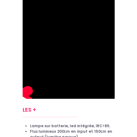
LES +
Lampe sur batterie, led intégrée, IRC>85.
Flux lumineux 200Lm en input et 150Lm en
output (lumière perçue)