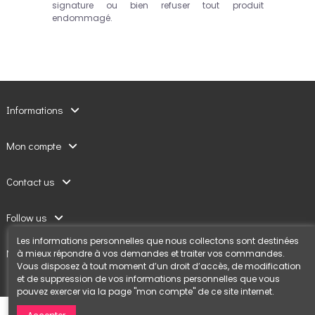
signature ou bien refuser tout produit
endommagé.
Informations
Mon compte
Contact us
Follow us
Les informations personnelles que nous collectons sont destinées
Newsletter
à mieux répondre à vos demandes et traiter vos commandes.
Vous disposez à tout moment d’un droit d’accès, de modification
et de suppression de vos informations personnelles que vous
pouvez exercer via la page "mon compte" de ce site internet.