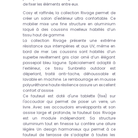
de fixer les éléments entre eux.
Cosy et raffinée, la collection Rivage permet de
créer un salon d'extérieur ultra confortable. Ce
mobilier mixe une fine structure en aluminium
laqué à des coussins moelleux habillés d’un
tissu haut de gamme.
La collection Rivage présente une extrême
résistance aux intempéries et aux UV, même en
bord de mer. Les coussins sont habillés d’un
superbe revêtement gris clair orné d’un élégant
passepoil bleu lagune. Spécialement adapté à
l’extérieur, ce tissu Sunbrella outdoor est
déperlant, traité anti-tache, déhoussable et
lavable en machine. Le rembourrage en mousse
polyuréthane haute résilience assure un excellent
confort d’assise.
Ce fauteuil est doté d'une tablette (fixe) sur
l'accoudoir qui permet de poser un verre, un
livre...Avec ses accoudoirs enveloppants et son
assise large et profonde, le fauteuil bas Rivage
est un module indépendant. Sa structure
aluminium tout en finesse lui confère une allure
légère. Un design harmonieux qui permet à ce
fauteuil de terrasse de s’adapter à toutes les