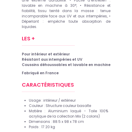
une extrême durabilité. • Facile d’entretien :
lavable en machine à 30°, • Résistance et
fiabilité, tissu teinté dans la masse : tenue
incomparable face aux UV et aux intempéries, •
Déperlant : empêche toute absorption de
liquides.
LES +
Pour intérieur et extérieur
Résistant aux intempéries et UV
Coussins déhoussables et lavable en machine
Fabriqué en France
CARACTÉRISTIQUES
Usage : intérieur /
extérieur
Couleur : Structure couleur basalte
Matière : Aluminium laqué - Toile
100%
acrylique de la collection Mix (2 coloris)
Dimensions : 88.5 x 98 x 78 cm
Poids : 17.20 kg