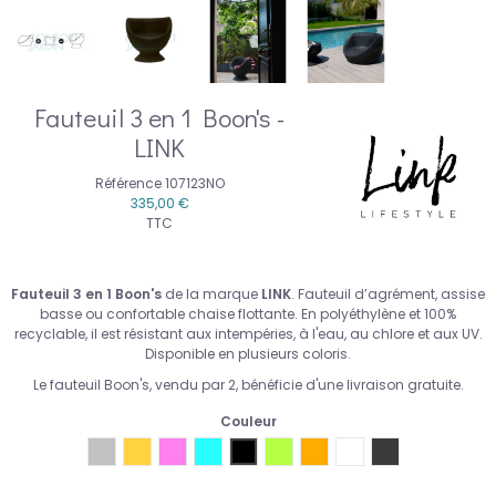
Fauteuil 3 en 1 Boon's -
LINK
Référence
107123NO
335,00 €
TTC
Fauteuil 3 en 1 Boon's
de la marque
LINK
. Fauteuil d’agrément, assise
basse ou confortable chaise flottante. En polyéthylène et 100%
recyclable, il est résistant aux intempéries, à l'eau, au chlore et aux UV.
Disponible en plusieurs coloris.
Le fauteuil Boon's, vendu par 2, bénéficie d'une livraison gratuite.
Couleur
LINK Gris mastic
LINK Jaune moutarde
LINK Rose
LINK Bleu Caraïbes
LINK Noir
LINK Vert Anis
LINK Orange
LINK Blanc
LINK Gris foncé