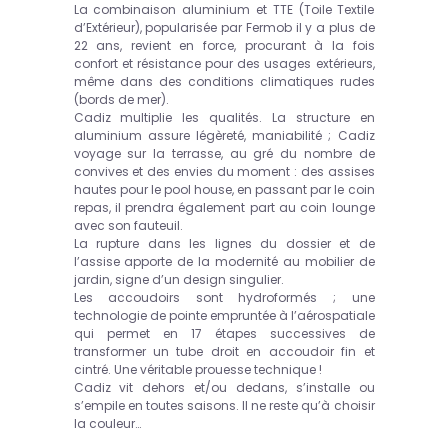
La combinaison aluminium et TTE (Toile Textile
d’Extérieur), popularisée par Fermob il y a plus de
22 ans, revient en force, procurant à la fois
confort et résistance pour des usages extérieurs,
même dans des conditions climatiques rudes
(bords de mer).
Cadiz multiplie les qualités. La structure en
aluminium assure légèreté, maniabilité ; Cadiz
voyage sur la terrasse, au gré du nombre de
convives et des envies du moment : des assises
hautes pour le pool house, en passant par le coin
repas, il prendra également part au coin lounge
avec son fauteuil.
La rupture dans les lignes du dossier et de
l’assise apporte de la modernité au mobilier de
jardin, signe d’un design singulier.
Les accoudoirs sont hydroformés ; une
technologie de pointe empruntée à l’aérospatiale
qui permet en 17 étapes successives de
transformer un tube droit en accoudoir fin et
cintré. Une véritable prouesse technique !
Cadiz vit dehors et/ou dedans, s’installe ou
s’empile en toutes saisons. Il ne reste qu’à choisir
la couleur…