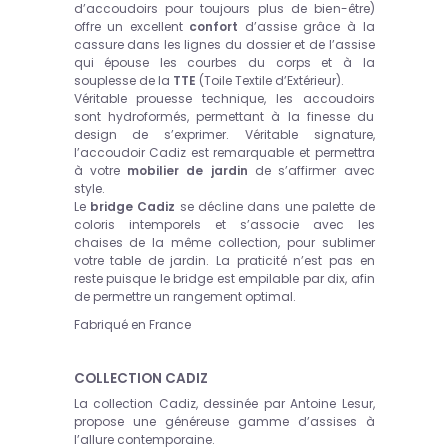
d’accoudoirs pour toujours plus de bien-être)
offre un excellent
confort
d’assise grâce à la
cassure dans les lignes du dossier et de l’assise
qui épouse les courbes du corps et à la
souplesse de la
TTE
(Toile Textile d’Extérieur).
Véritable prouesse technique, les accoudoirs
sont hydroformés, permettant à la finesse du
design de s’exprimer. Véritable signature,
l’accoudoir Cadiz est remarquable et permettra
à votre
mobilier de jardin
de s’affirmer avec
style.
Le
bridge Cadiz
se décline dans une palette de
coloris intemporels et s’associe avec les
chaise
s
de la même collection, pour sublimer
votre table de jardin. La praticité n’est pas en
reste puisque le bridge est empilable par dix, afin
de permettre un rangement optimal.
Fabriqué en France
COLLECTION CADIZ
La collection Cadiz, dessinée par Antoine Lesur,
propose une généreuse gamme d’assises à
l’allure contemporaine.