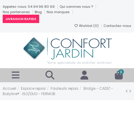
Appelez-nous: 04 94 96 80 69
Qui sommes nous ?
Nos partenaires
Blog
Nos marques
LIVRAISON RAPIDE
Wishlist (
0
)
Contactez-nous
0
Accueil
Espace repas
Fauteuils repas
Bridge - CADIZ -
Batyline® : ISO/DUO - FERMOB