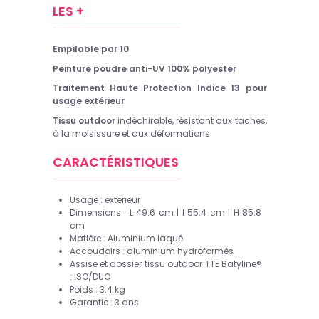
LES +
Empilable par 10
Peinture poudre anti-UV 100% polyester
T
raitement Haute Protection Indice 13 pour
usage extérieur
Tissu outdoor
indéchirable, résistant aux taches,
à la moisissure et aux déformations
CARACTÉRISTIQUES
Usage :
extérieur
Dimensions : L 49.6 cm | l 55.4 cm | H 85.8
cm
Matière :
Aluminium
laqué
Accoudoirs : aluminium hydroformés
Assise et dossier tissu outdoor TTE Batyline®
: ISO/DUO
Poids : 3.4 kg
Garantie : 3 ans