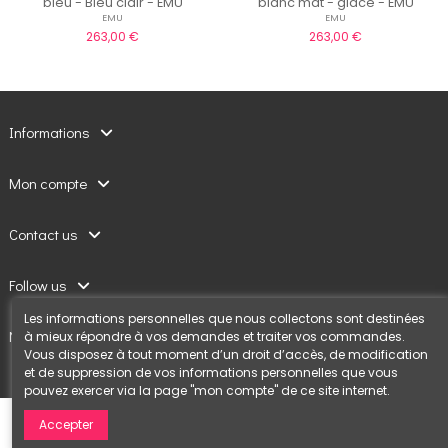
bleu - Bleu clair - EMU
blanc mat - glace - EMU
EMU
EMU
263,00 €
263,00 €
Informations
Mon compte
Contact us
Follow us
Les informations personnelles que nous collectons sont destinées
Newsletter
à mieux répondre à vos demandes et traiter vos commandes.
Vous disposez à tout moment d’un droit d’accès, de modification
et de suppression de vos informations personnelles que vous
pouvez exercer via la page "mon compte" de ce site internet.
Accepter
Confort Jardin © 2020 Création
eg-studiodesign.com