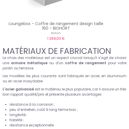
Loungebox - Coffre de rangement design taille
Ran
160 - BIOHORT
Biohort
1 269,00 €
MATÉRIAUX DE FABRICATION
Le choix des matériaux est un aspect crucial lorsqu'il s'agit de choisir
une
armoire métallique
ou d'un
coffre de rangement
pour votre
jardin ou terrasse.
Les modèles les plus courants sont fabriqués en acier, en aluminium
ou en acier inoxydable.
L'acier galvanisé
est le matériau le plus populaire, car il assure un très
bon rapport qualité/prix et présente plusieurs avantages :
résistance à la corrosion ;
peu d’entretien, coût à long terme bas ;
longévité ;
fiabilité ;
résistance exceptionnelle