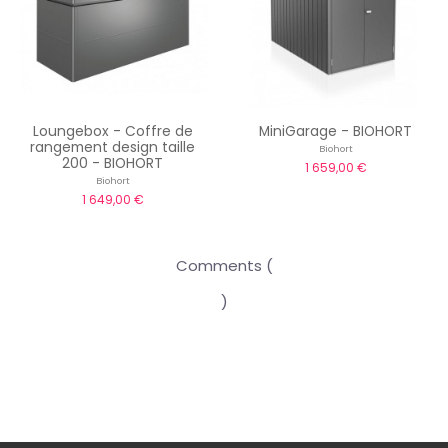
Loungebox - Coffre de
MiniGarage - BIOHORT
rangement design taille
Biohort
200 - BIOHORT
1 659,00 €
Biohort
1 649,00 €
Comments (
)