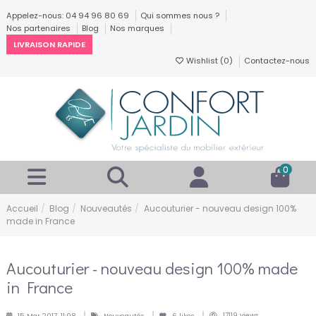
Appelez-nous: 04 94 96 80 69
Qui sommes nous ?
Nos partenaires
Blog
Nos marques
LIVRAISON RAPIDE
Wishlist (
0
)
Contactez-nous
0
Accueil
Blog
Nouveautés
Aucouturier - nouveau design 100%
made in France
Aucouturier - nouveau design 100% made
in France
17119 views
15 Mar 2017, 11:08
Nouveautés
6
likes