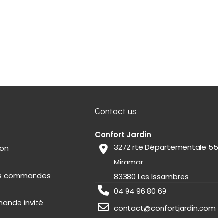
Contact us
Confort Jardin
3272 rte Départementale 5
ion
Miramar
des commandes
83380 Les Issambres
04 94 96 80 69
mande invité
contact@confortjardin.com