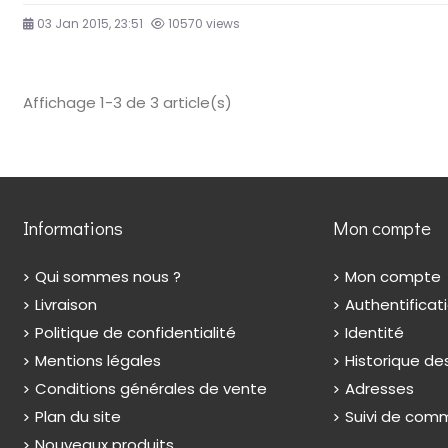
03 Jan 2015, 23:51
10570 views
Affichage 1-3 de 3 article(s)
Informations
Mon compte
Qui sommes nous ?
Mon compte
Livraison
Authentificat
Politique de confidentialité
Identité
Mentions légales
Historique 
Conditions générales de vente
Adresses
Plan du site
Suivi de com
Nouveaux produits