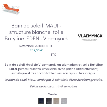
Bain de soleil MAUI -
structure blanche, toile
Batyline EDEN - Vlaemynck
Référence
V5103030-BE
859,00 €
TTC
Bain de soleil Maui de Vlaemynck, en aluminium et toile Batyline
EDEN
, petites roulettes, empilable, avec patins anti frottement,
esthétique et très confortable avec son appui-tête intégré.
Le
bain de soleil Maui, vendu par 2,
bénéficie d'une
livraison gratuite
.
Délais de livraison : 4-5 semaines
Couleur
vlaemynck-batyline-eden-encre-bleu BE 50
vlaemynck-batyline-eden-titane BE 50
vlaemynck-batyline-eden-sable B
vlaemynck-batyline-eden-gr