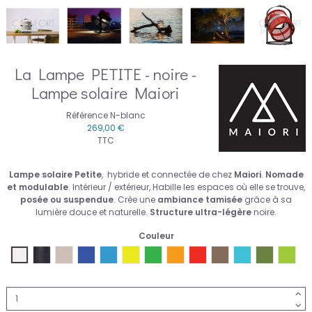
La Lampe PETITE - noire -
Lampe solaire Maiori
Référence
N-blanc
269,00 €
TTC
Lampe solaire Petite
, hybride et connectée de chez
Maiori
.
Nomade
et modulable
. Intérieur / extérieur, Habille les espaces où elle se trouve,
posée ou suspendue
. Crée une
ambiance tamisée
grâce à sa
lumière douce et naturelle.
Structure ultra-légère
noire.
Couleur
Maiori-blanc
Maiori-charbon
Maiori-taupe-clair
Maiori-bleu-marine
Maiori-bleu-royal
Maiori-citron
Maiori-jade
Maiori-orange
Maiori-rouge
Maiori-taupe-fonce
Maiori-turquois
Maiori-vert
Maiori