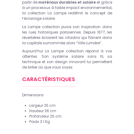
partir de
matériaux durables et solaire
et grâce
à un processus à faible impact environnemental,
la collection La Lampe redéfinit le concept de
l’éclairage solaire.
La Lampe collection puise son inspiration dans
les rues historiques parisiennes. Depuis 1677, les
réverbères éclairent les citadins qui flânent dans
la capitale surnommée alors “Ville Lumière”.
Aujourd’hui La Lampe collection répond à vos
attentes. Son système solaire sans fil, sa
technique et son design innovant lui permettent
de briller où que vous soyez.
CARACTÉRISTIQUES
Dimensions
Largeur 25 cm
Hauteur 36 cm
Profondeur 25 cm
Poids 3.1 Kg