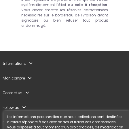
systématiquement l
'état du colis à réception
.
Vous devez émettre les réserves caractérisées
nécessaires sur le bordereau de livraison avant
signature ou bien refuser tout produit
endommagé.
Informations
Mon compte
Contact us
Follow us
Les informations personnelles que nous collectons sont destinées
Newsletter
à mieux répondre à vos demandes et traiter vos commandes.
Vous disposez à tout moment d’un droit d’accès, de modification