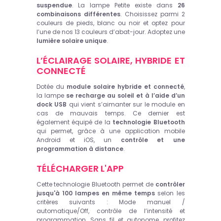
suspendue
. La lampe Petite existe dans
26
combinaisons différentes
. Choisissez parmi 2
couleurs de pieds, blanc ou noir et optez pour
l’une de nos 13 couleurs d’abat-jour. Adoptez une
lumière solaire unique
.
L’ÉCLAIRAGE SOLAIRE, HYBRIDE ET
CONNECTÉ
Dotée du
module solaire hybride et connecté
,
la lampe
se recharge au soleil et à l’aide d’un
dock USB
qui vient s’aimanter sur le module en
cas de mauvais temps. Ce dernier est
également équipé de la
technologie Bluetooth
qui permet, grâce à une application mobile
Android et iOS, un
contrôle et une
programmation à distance
.
TÉLÉCHARGER L'APP
Cette technologie Bluetooth permet de
contrôler
jusqu'à 100 lampes en même temps
selon les
critères suivants : Mode manuel /
automatique/Off, contrôle de l’intensité et
programmation. Sans fil et autonome, profitez