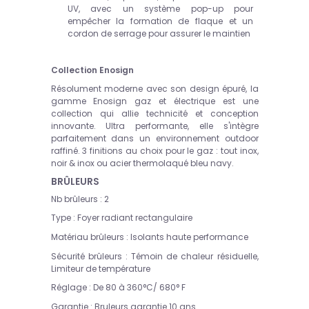
UV, avec un système pop-up pour
empêcher la formation de flaque et un
cordon de serrage pour assurer le maintien
Collection Enosign
Résolument moderne avec son design épuré, la
gamme Enosign gaz et électrique est une
collection qui allie technicité et conception
innovante. Ultra performante, elle s'intègre
parfaitement dans un environnement outdoor
raffiné. 3 finitions au choix pour le gaz : tout inox,
noir & inox ou acier thermolaqué bleu navy.
BRÛLEURS
Nb brûleurs :
2
Type :
Foyer radiant rectangulaire
Matériau brûleurs :
Isolants haute performance
Sécurité brûleurs :
Témoin de chaleur résiduelle,
Limiteur de température
Réglage :
De 80 à 360°C/ 680° F
Garantie :
Bruleurs garantie 10 ans