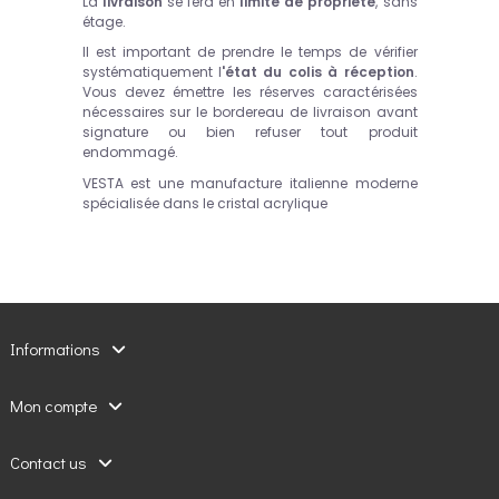
La
livraison
se fera en
limite de propriété
, sans
étage.
Il est important de prendre le temps de vérifier
systématiquement l
'état du colis à réception
.
Vous devez émettre les réserves caractérisées
nécessaires sur le bordereau de livraison avant
signature ou bien refuser tout produit
endommagé.
VESTA est une manufacture italienne moderne
spécialisée dans le cristal acrylique
Informations
Mon compte
Contact us