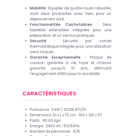
Mobilité :
Équipée de quatre roues robustes,
dont deux pivotantes avec frein, pour un
déplacement aisé.
Fonctionnalités Confortables :
Deux
tablettes extensibles intégrées pour une
préparation et un service pratiques.
Sécurité :
Sécurité par sonde
thermostatique intégrée pour une utilisation
sans risques.
Garantie Exceptionnelle :
Plaque de
cuisson garantie à vie, foyer et châssis
garantis jusqu'à 10 ans, affirmant
l'engagement d'ENO pour la durabilité.
CARACTÉRISTIQUES
Puissance :
3 kW / 10236 BTU/h
Dimensions (H x L x P) cm :
100 x 126 x 57
Poids :
80.00 kgs
Énergie :
240V AC-50/60Hz
Nombre de personnes :
6/8