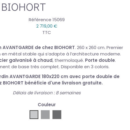
BIOHORT
Référence
15069
2 719,00 €
TTC
din AVANTGARDE de chez BIOHORT
. 260 x 260 cm. Premier
in en métal stable qui s’adapte à l’architecture moderne.
cier galvanisé à chaud
, thermolaqué.
Porte double
.
ent de base très complet. Disponible en 3 coloris.
jardin AVANTGARDE 180x220 cm avec porte double de
z BIOHORT
bénéficie d'une
livraison gratuite
.
Délais de livraison : 8 semaines
Couleur
Biohort argent métallique
Biohort gris métallisé quartz
Biohort gris foncé métallisé