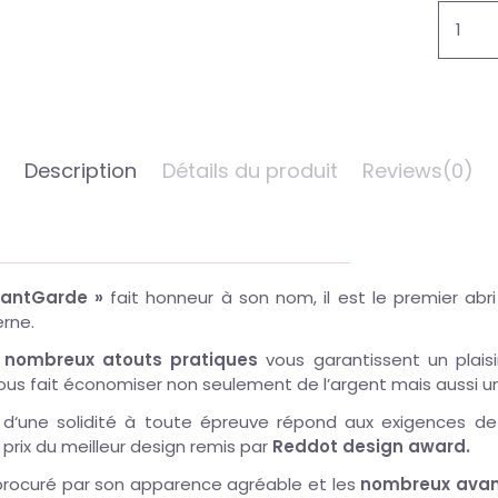
Description
Détails du produit
Reviews
(0)
vantGarde »
fait honneur à son nom, il est le premier abri
erne.
s
nombreux atouts pratiques
vous garantissent un plaisi
ous fait économiser non seulement de l’argent mais aussi un
 d‘une solidité à toute épreuve répond aux exigences de 
 prix du meilleur design remis par
Reddot design award.
r procuré par son apparence agréable et les
nombreux ava