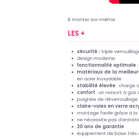
À monter soi-même.
LES +
sécurité :
triple verrouilla
design moderne
fonctionnalité optimale
matériaux de la meilleu
en acier inoxydable
stabilité élevée
: charge 
confort
: un ressort à gaz
poignée de déverrouillage à
claire-voies en verre ac
montage facile grâce à la
ne nécessite pas d’entret
20 ans de garantie
équipement de base très co