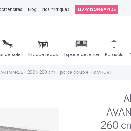
partenaires
Blog
Nos marques
LIVRAISON RAPIDE
ns de soleil
Espace repas
Espace détente
Parasols
AVANTGARDE - 260 x 260 cm - porte double - BIOHORT
A
AVAN
260 cm