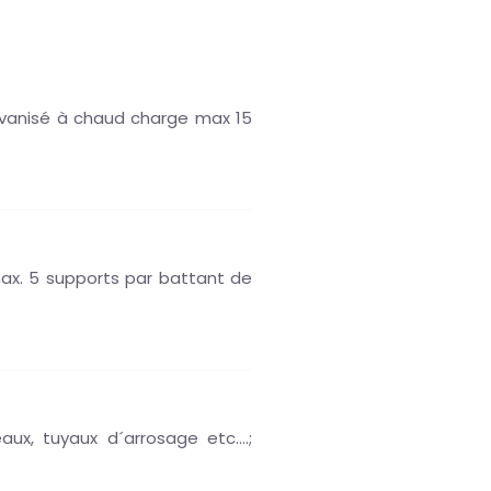
galvanisé à chaud charge max 15
 max. 5 supports par battant de
x, tuyaux d´arrosage etc....;