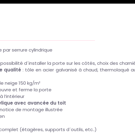
ge par serrure cylindrique
: possibilité d´installer la porte sur les côtés, choix des char
re qualité
: tôle en acier galvanisé à chaud, thermolaqué a
de neige 150 kg/m²
 ouvre et ferme la porte
 l’intérieur
rylique avec avancée du toit
 notice de montage illustrée
ien
mplet (étagères, supports d´outils, etc..)