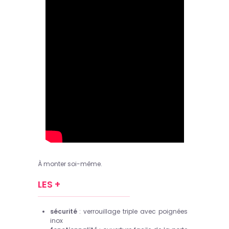
À monter soi-même.
LES +
sécurité
: verrouillage triple avec poignées
inox