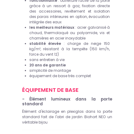
fonctionnalité
: ouverture facile de la porte
grâce à un ressort à gaz, fixation directe
des accessoires, revêtement et isolation
des parois intérieures en option, évacuation
intégrée des eaux
les meilleurs matériaux
: acier galvanisé à
chaud, thermolaqué au polyamide, vis et
charnières en acier inoxydable
stabilité élevée
: charge de neige 150
kg/m², résistant à la tempête (150 km/h,
force du vent 12)
sans entretien à vie
20 ans de garantie
simplicité de montage
équipement de base très complet
ÉQUIPEMENT DE BASE
- Élément lumineux dans la porte
standard
Élément d'éclairage en plexiglas dans la porte
standard fait de l'abri de jardin Biohort NEO un
véritable bijou