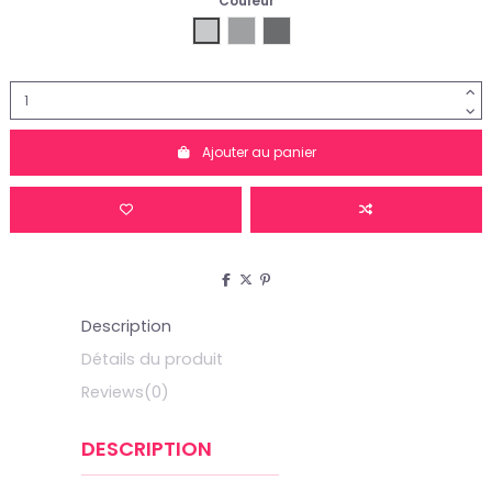
Couleur
Biohort argent métallique
Biohort gris métallisé quartz
Biohort gris foncé métallisé
Ajouter au panier
Description
Détails du produit
Reviews
(0)
DESCRIPTION