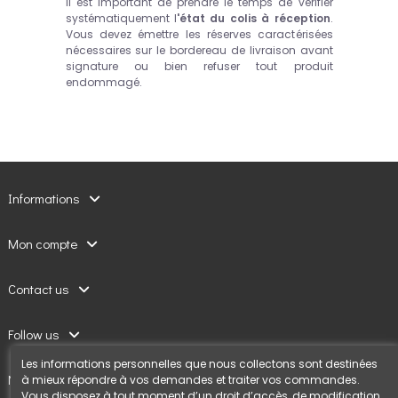
Il est important de prendre le temps de vérifier
systématiquement l
'état du colis à réception
.
Vous devez émettre les réserves caractérisées
nécessaires sur le bordereau de livraison avant
signature ou bien refuser tout produit
endommagé.
Informations
Mon compte
Contact us
Follow us
Les informations personnelles que nous collectons sont destinées
Newsletter
à mieux répondre à vos demandes et traiter vos commandes.
Vous disposez à tout moment d’un droit d’accès, de modification